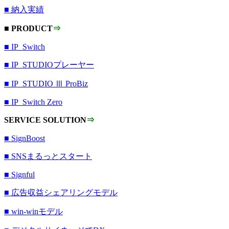
■ 納入実績
■ PRODUCT
⇒
■ IP_Switch
■ IP_STUDIOプレーヤー
■ IP_STUDIO Ⅲ ProBiz
■ IP_Switch Zero
SERVICE SOLUTION
⇒
■ SignBoost
■ SNSまるっとスタート
■ Signful
■ 広告収益シェアリングモデル
■ win-winモデル