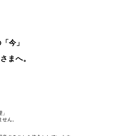
の「今」
皆さまへ。
理」
ません。