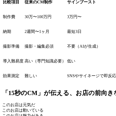
比較項目
従来のCM制作
サインブースト
制作費
30万〜100万円
3万円〜
納期
2週間〜1ヶ月
最短3日
撮影準備
撮影・編集必須
不要（AIが生成）
導入難易度
高い（専門知識必要）
低い
効果測定
難しい
SNSやサイネージで即反
「15秒のCM」が伝える、お店の前向き
このお店は元気だ
このお店は動いている
このお店は魅力がある